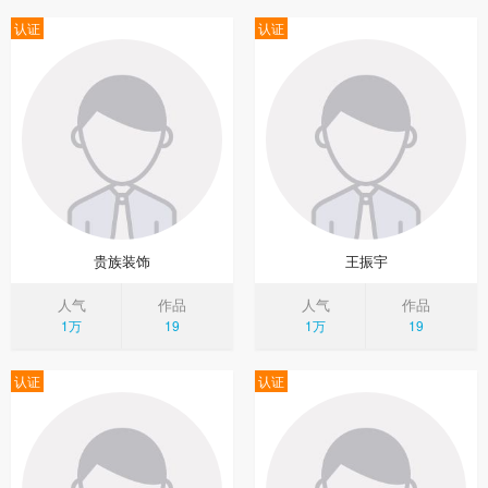
认证
认证
贵族装饰
王振宇
人气
作品
人气
作品
1万
19
1万
19
认证
认证