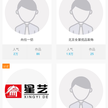
向往一切
北京全屋优品装饰
人气
作品
人气
作品
2万
86
1.9万
25
认证