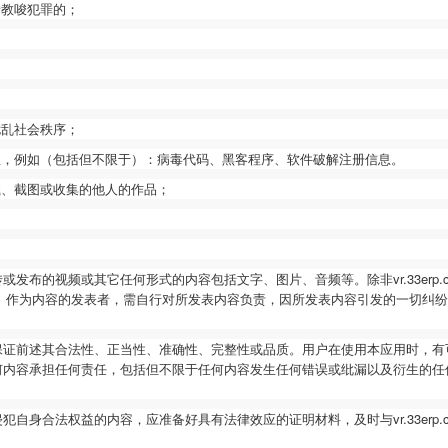
者教唆犯罪的；
扰乱社会秩序；
息，例如（包括但不限于）：病毒代码、黑客程序、软件破解注册信息。
载、截图或收集的他人的作品；
传或发布的视频或其它任何形式的内容包括文字、图片、音频等。除非
vr.33erp
。作为内容的发表者，需自行对所发表内容负责，因所发表内容引发的一切纠纷
保证前述其合法性、正当性、准确性、完整性或品质。用户在使用本应用时，有
何内容承担任何责任，包括但不限于任何内容发生任何错误或纰漏以及衍生的任
。
侵犯自身合法权益的内容，应准备好具有法律效应的证明材料，及时与
vr.33erp