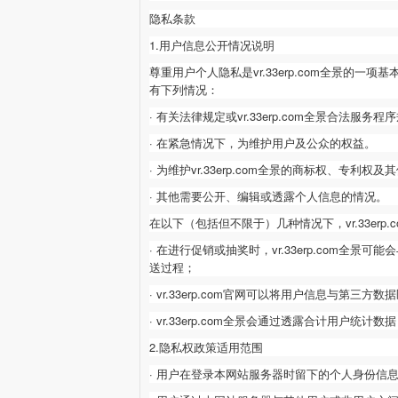
隐私条款
1.用户信息公开情况说明
尊重用户个人隐私是
vr.33erp.com
全景的一项基
有下列情况：
· 有关法律规定或vr.33erp.com
全景合法服务程序
· 在紧急情况下，为维护用户及公众的权益。
· 为维护vr.33erp.com
全景的商标权、专利权及其
· 其他需要公开、编辑或透露个人信息的情况。
在以下（包括但不限于）几种情况下，
vr.33erp.
· 在进行促销或抽奖时，vr.33erp.com
全景可能会
送过程；
· vr.33erp.com
官网可以将用户信息与第三方数据
· vr.33erp.com
全景会通过透露合计用户统计数据
2.隐私权政策适用范围
· 用户在登录本网站服务器时留下的个人身份信