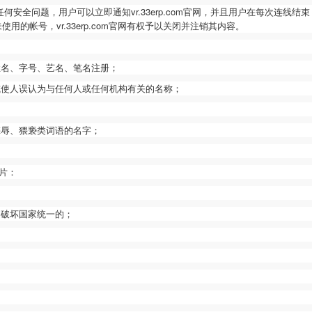
任何安全问题，用户可以立即通知
vr.33erp.com
官网，并且用户在每次连线结束
未使用的帐号，
vr.33erp.com
官网有权予以关闭并注销其内容。
姓名、字号、艺名、笔名注册；
或使人误认为与任何人或任何机构有关的名称；
侮辱、猥亵类词语的名字；
片：
，破坏国家统一的；