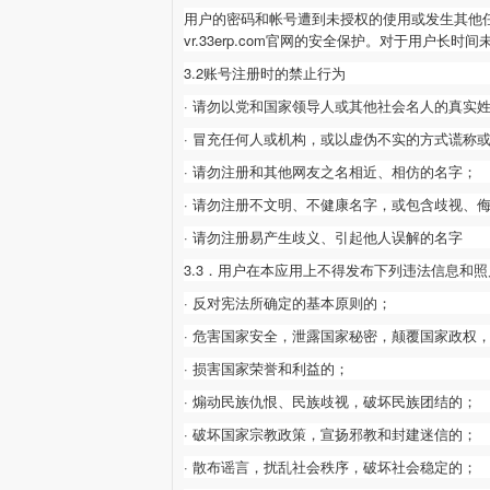
用户的密码和帐号遭到未授权的使用或发生其他
vr.33erp.com
官网的安全保护。对于用户长时间
3.2账号注册时的禁止行为
· 请勿以党和国家领导人或其他社会名人的真实
· 冒充任何人或机构，或以虚伪不实的方式谎称
· 请勿注册和其他网友之名相近、相仿的名字；
· 请勿注册不文明、不健康名字，或包含歧视、
· 请勿注册易产生歧义、引起他人误解的名字
3.3．用户在本应用上不得发布下列违法信息和照
· 反对宪法所确定的基本原则的；
· 危害国家安全，泄露国家秘密，颠覆国家政权
· 损害国家荣誉和利益的；
· 煽动民族仇恨、民族歧视，破坏民族团结的；
· 破坏国家宗教政策，宣扬邪教和封建迷信的；
· 散布谣言，扰乱社会秩序，破坏社会稳定的；