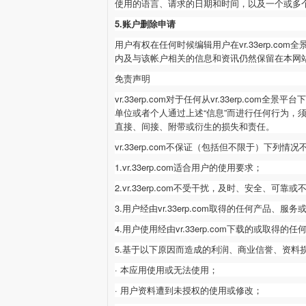
使用的语言、请求的日期和时间，以及一个或多个可
5.账户删除申请
用户有权在任何时候编辑用户在
vr.33erp.com
全
内及与该帐户相关的信息和资讯仍然保留在本网
免责声明
vr.33erp.com
对于任何从
vr.33erp.com
全景平台下
单位或者个人通过上述“信息”而进行任何行为，须自
直接、间接、附带或衍生的损失和责任。
vr.33erp.com
不保证（包括但不限于）下列情况
1.vr.33erp.com
适合用户的使用要求；
2.vr.33erp.com
不受干扰，及时、安全、可靠或
3.用户经由vr.33erp.com
取得的任何产品、服务
4.用户使用经由vr.33erp.com
下载的或取得的任
5.基于以下原因而造成的利润、商业信誉、资料损失或
· 本应用使用或无法使用；
· 用户资料遭到未授权的使用或修改；