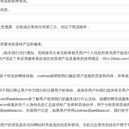
间传送的各种资讯。
种信息。
故意透露、出租或出售给任何第三方。但以下情况除外：
户所要求的某种产品和服务;
提供（除非我们另行通知，否则该等主体无权将相关用户个人信息和资讯用于提供
违反了本应用服务条款或任何其他产品及服务的使用规定；经vr.33erp.com
并富个性化的网络体验。cookies能帮助我们确定用户连接的页面和内容，并将该
eacon有助于我们辨认用户作为我们的注册用户的身份，或保存用户向我们提供有关
ies和webbeacon来了解用户使用我们的服务进行什么活动、或哪些网页或服务
s和webbeacon收集的非个人身份信息汇总提供给广告商和其他伙伴，用于分析您
或webbeacon。但请用户注意，如果用户停用cookies或webbeacon
录用户的浏览器在访问网站时所发送的信息和资讯。主机日志资讯包括但不限于