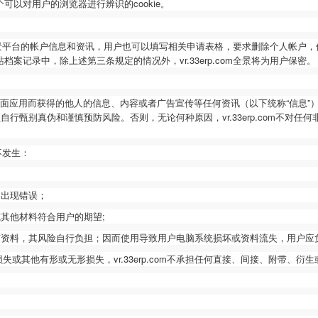
以对用户的浏览器进行辨识的cookie。
景平台的帐户信息和资讯，用户也可以填写相关申请表格，要求删除个人帐户，
站档案记录中，除上述第三条规定的情况外，
vr.33erp.com
全景将为用户保密。
面应用而获得的他人的信息、内容或者广告宣传等任何资讯（以下统称
“信息
行甄别真伪和谨慎预防风险。否则，无论何种原因，vr.33erp.com
不对任何
不发生：
不出现错误；
或其他材料符合用户的期望
;
何资料，其风险自行负担；因而使用导致用户电脑系统损坏或资料流失，用户应
其他有形或无形损失，vr.33erp.com
不承担任何直接、间接、附带、衍生