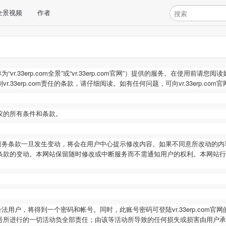
全景视频
作者
称为
“vr.33erp.com
全景
”或“vr.33erp.com
官网
”）提供的服务。在使用前请您阅读
3erp.com
责任的条款，请仔细阅读。如有任何问题，可向
vr.33erp.com
官
议的所有条件和条款。
服务条款一旦发生变动，将会在用户中心提示修改内容。如果不同意所改动的内
条款的变动。本网站保留随时修改或中断服务而不需通知用户的权利。本网站行
合法用户，将得到一个密码和帐号。同时，此账号密码可登陆
vr.33erp.com
官网
进行的一切活动负全部责任；由该等活动所导致的任何损失或损害由用户承担，vr.