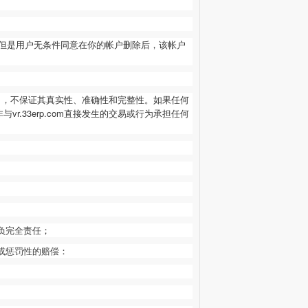
但是用户无条件同意在你的帐户删除后，该帐户
”），不保证其真实性、准确性和完整性。如果任何
非与
vr.33erp.com
直接发生的交易或行为承担任何
负完全责任；
或惩罚性的赔偿：