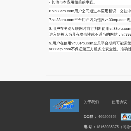
· 其他与本应用相关的事宜。
6.vr.33erp.com
用户之间通过本应用相识、交往
7.vr.33erp.com
平台用户因为违反
vr.33erp.com
规
8.用户在浏览互联网时自行判断使用vr.33erp.co
进入到被认为具有攻击性或不适当的网站，
vr.33
9.用户在使用vr.33erp.com
全景平台期间可能需
vr.33erp.com
不保证第三方服务之安全性、准确
关于我们
使用协议
QQ群：
469205151
电 话：
18168985375（同微