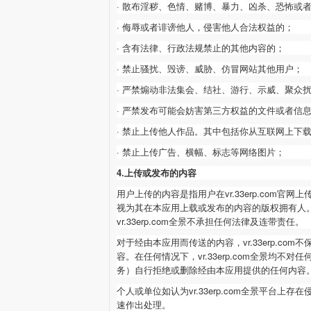
· 散布淫秽、色情、赌博、暴力、凶杀、恐怖或
· 侮辱或者诽谤他人，侵害他人合法权益的；
· 含有法律、行政法规禁止的其他内容的；
· 禁止骚扰、毁谤、威胁、仿冒网站其他用户；
· 严禁煽动非法集会、结社、游行、示威、聚众
· 严禁发布可能会妨害第三方权益的文件或者信
· 禁止上传他人作品。其中包括你从互联网上下
· 禁止上传广告、横幅、标志等网络图片；
4.上传或发布的内容
用户上传的内容是指用户在
vr.33erp.com
官网上
视为其在本应用上载或发布的内容的版权拥有人
vr.33erp.com
全景不承担任何法律及连带责任。
对于经由本应用而传送的内容，
vr.33erp.com
不
容。在任何情况下，
vr.33erp.com
全景均不对任
务）自行拒绝或删除经由本应用提供的任何内容
个人或单位如认为
vr.33erp.com
全景平台上存在
速作出处理。