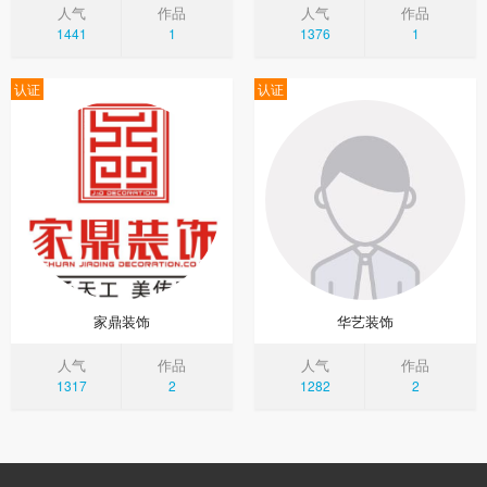
人气
作品
人气
作品
1441
1
1376
1
认证
认证
家鼎装饰
华艺装饰
人气
作品
人气
作品
1317
2
1282
2