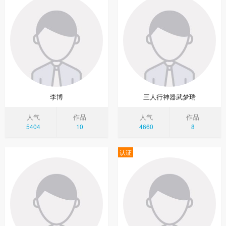
李博
三人行神器武梦瑞
人气
作品
人气
作品
5404
10
4660
8
认证