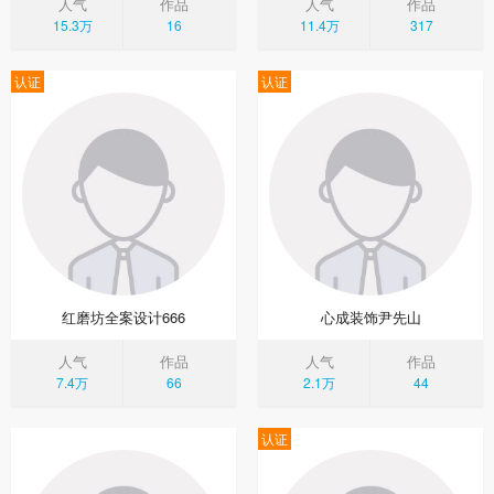
人气
作品
人气
作品
15.3万
16
11.4万
317
认证
认证
红磨坊全案设计666
心成装饰尹先山
人气
作品
人气
作品
7.4万
66
2.1万
44
认证