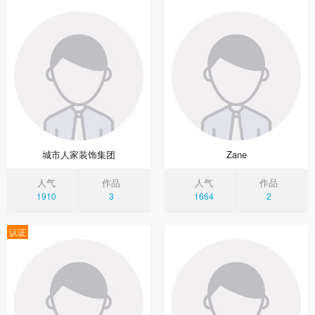
城市人家装饰集团
Zane
人气
作品
人气
作品
1910
3
1664
2
认证