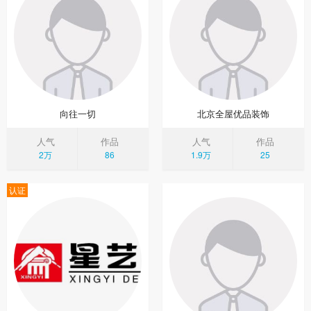
向往一切
北京全屋优品装饰
人气
作品
人气
作品
2万
86
1.9万
25
认证