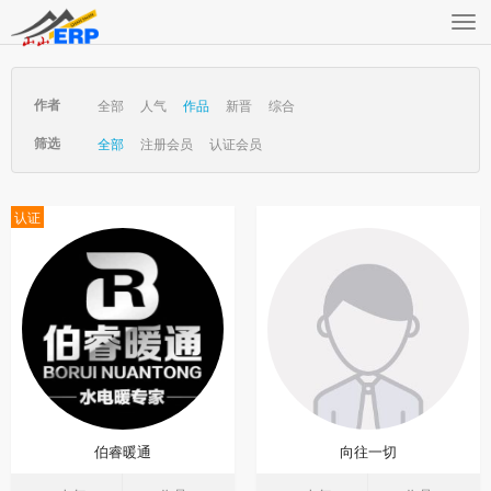
切
换
导
航
作者
全部
人气
作品
新晋
综合
筛选
全部
注册会员
认证会员
认证
伯睿暖通
向往一切