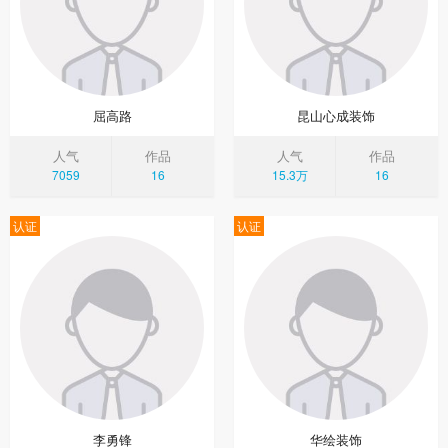
屈高路
昆山心成装饰
人气
作品
人气
作品
7059
16
15.3万
16
认证
认证
李勇锋
华绘装饰