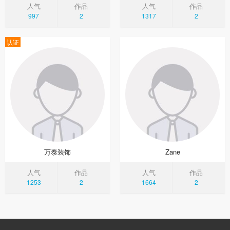
人气
作品
人气
作品
997
2
1317
2
认证
万泰装饰
Zane
人气
作品
人气
作品
1253
2
1664
2