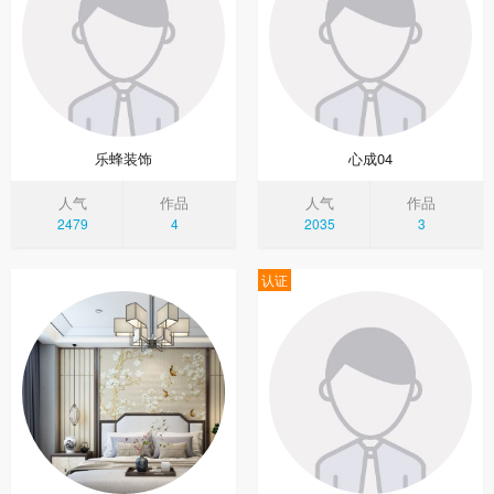
乐蜂装饰
心成04
人气
作品
人气
作品
2479
4
2035
3
认证