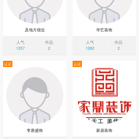
及地方很近
华艺装饰
人气
作品
人气
作品
1257
2
1282
2
认证
认证
李唐盛饰
家鼎装饰