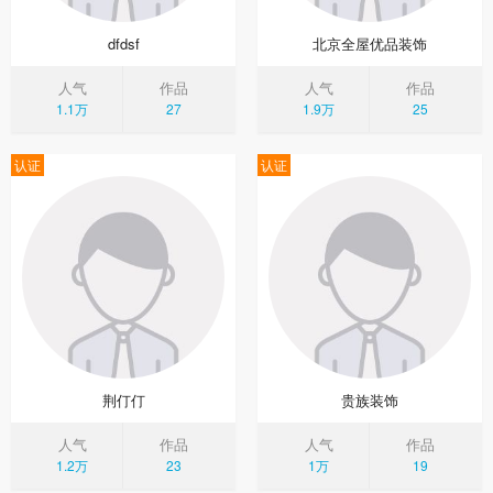
dfdsf
北京全屋优品装饰
人气
作品
人气
作品
1.1万
27
1.9万
25
认证
认证
荆仃仃
贵族装饰
人气
作品
人气
作品
1.2万
23
1万
19