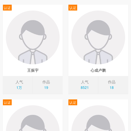
认证
认证
王振宇
心成卢鹏
人气
作品
人气
作品
1万
19
8521
18
认证
认证