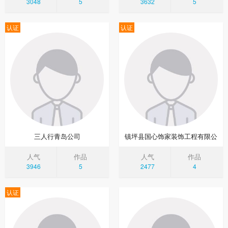
3048
5
3632
5
认证
认证
三人行青岛公司
镇坪县国心饰家装饰工程有限公
人气
作品
人气
司
作品
3946
5
2477
4
认证