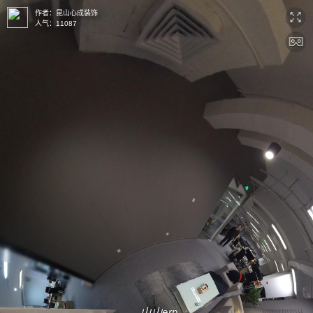
作者：
昆山心成装饰
人气：
11087
山山erp